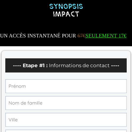
SYNOPSIS
IMPACT
UN ACCÈS INSTANTANÉ POUR
67€
SEULEMENT 17€
---- Etape #1 :
Informations de contact
----