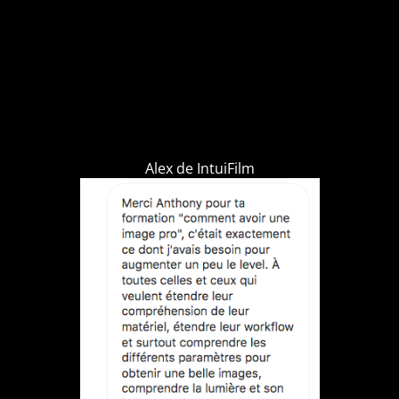
Alex de
I
ntuiFilm