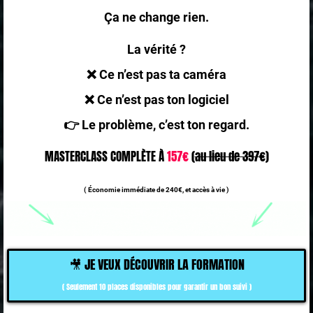
Ça ne change rien.
La vérité ?
❌ Ce n’est pas ta caméra
❌ Ce n’est pas ton logiciel
👉 Le problème, c’est ton regard.
MASTERCLASS COMPLÈTE À
157€
(
au lieu de 397€
)
( Économie immédiate de 240€, et accès à vie )
🎥 JE VEUX DÉCOUVRIR LA FORMATION
( Seulement 10 places disponibles pour garantir un bon suivi )