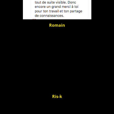
R
omain
R
is-k